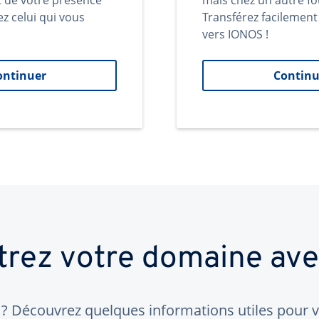
t de votre présence
mais chez un autre fo
ez celui qui vous
Transférez facilemen
vers IONOS !
ontinuer
Continu
trez votre domaine av
 Découvrez quelques informations utiles pour vo