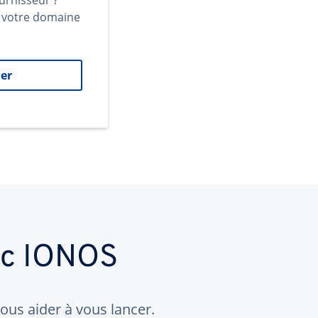
urnisseur ?
t votre domaine
er
ec IONOS
us aider à vous lancer.